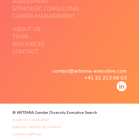
ASSESSMENT
STRATEGIC CONSULTING
CAREER MANAGEMENT
ABOUT US
TEAM
RESOURCES
CONTACT
contact@artemia-executive.com
+41 21 213 08 03
© ARTEMIA Gender Diversity Executive Search
made by
frenchaffair
website liability disclaimer
cookies settings