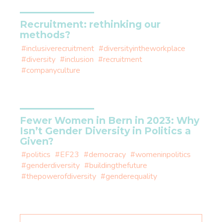
Recruitment: rethinking our
methods?
#inclusiverecruitment
#diversityintheworkplace
#diversity
#inclusion
#recruitment
#companyculture
Fewer Women in Bern in 2023: Why
Isn’t Gender Diversity in Politics a
Given?
#politics
#EF23
#democracy
#womeninpolitics
#genderdiversity
#buildingthefuture
#thepowerofdiversity
#genderequality