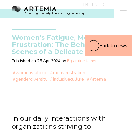
FR
EN
DE
Promoting diversity, transforming leadership
Women's Fatigue, Men's
Frustration: The Behind-the-
Back to news
Scenes of a Delicate Equation
Published on 25 Apr 2024 by
Églantine Jamet
#womensfatigue
#mensfrustration
#genderdiversity
#inclusiveculture
#Artemia
In our daily interactions with
organizations striving to