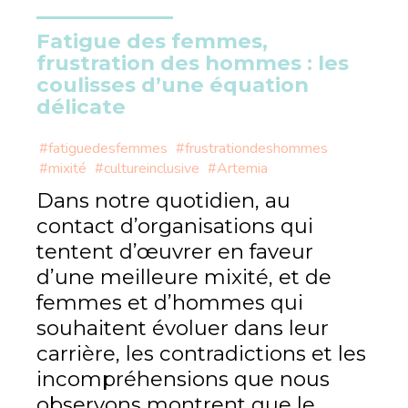
Fatigue des femmes,
frustration des hommes : les
coulisses d’une équation
délicate
#fatiguedesfemmes
#frustrationdeshommes
#mixité
#cultureinclusive
#Artemia
Dans notre quotidien, au
contact d’organisations qui
tentent d’œuvrer en faveur
d’une meilleure mixité, et de
femmes et d’hommes qui
souhaitent évoluer dans leur
carrière, les contradictions et les
incompréhensions que nous
observons montrent que le