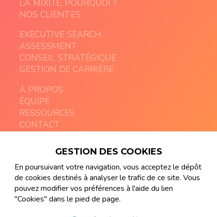
LA MIXITÉ, POURQUOI ?
NOS CLIENT·ES
EXECUTIVE SEARCH
ASSESSMENT
CONSEIL STRATÉGIQUE
GESTION DE CARRIÈRE
À PROPOS
ÉQUIPE
RESSOURCES
CONTACT
GESTION DES COOKIES
contact@artemia-executive.com
+41 21 213 08 03
En poursuivant votre navigation, vous acceptez le dépôt
de cookies destinés à analyser le trafic de ce site. Vous
pouvez modifier vos préférences à l'aide du lien
"Cookies" dans le pied de page.