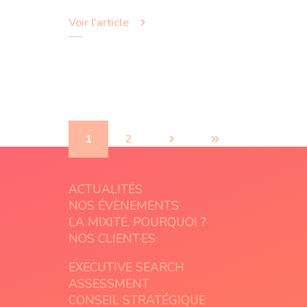
Voir l'article
1
2
›
»
ACTUALITÉS
NOS ÉVÈNEMENTS
LA MIXITÉ, POURQUOI ?
NOS CLIENT·ES
EXECUTIVE SEARCH
ASSESSMENT
CONSEIL STRATÉGIQUE