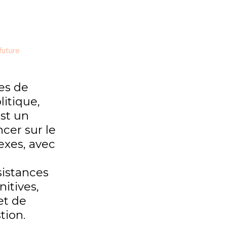
future
es de
itique,
st un
ncer sur le
sexes, avec
sistances
nitives,
et de
tion.