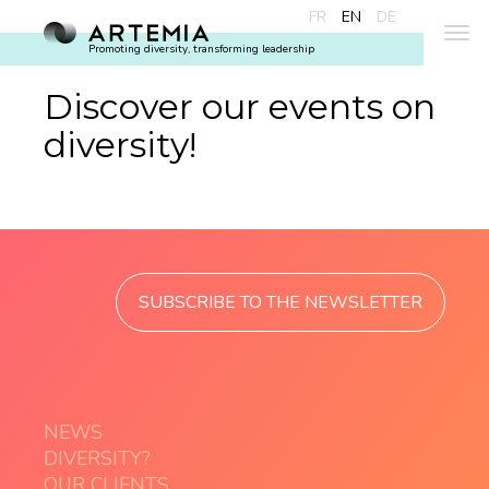
FR
EN
DE
Promoting diversity, transforming leadership
Discover our events on
diversity!
SUBSCRIBE TO THE NEWSLETTER
NEWS
DIVERSITY?
OUR CLIENTS