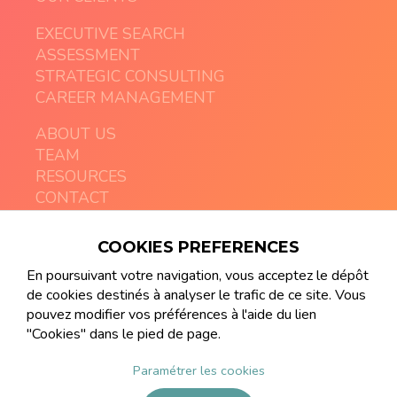
EXECUTIVE SEARCH
ASSESSMENT
STRATEGIC CONSULTING
CAREER MANAGEMENT
ABOUT US
TEAM
RESOURCES
CONTACT
COOKIES PREFERENCES
contact@artemia-executive.com
+41 21 213 08 03
En poursuivant votre navigation, vous acceptez le dépôt
de cookies destinés à analyser le trafic de ce site. Vous
pouvez modifier vos préférences à l'aide du lien
"Cookies" dans le pied de page.
Paramétrer les cookies
© ARTEMIA Gender Diversity Executive Search
made by
frenchaffair