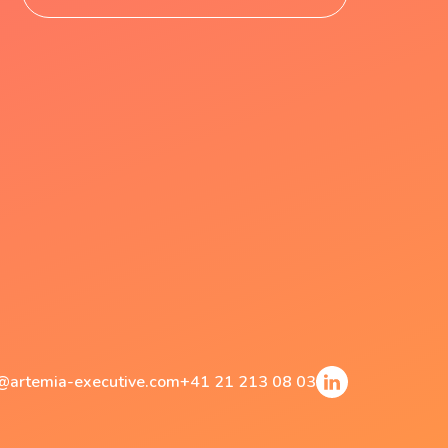
@artemia-executive.com
+41 21 213 08 03