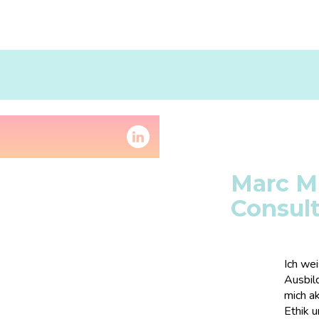
Marc M
Consul
Ich we
Ausbil
mich ak
Ethik u