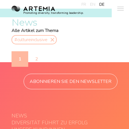
FR
EN
DE
Promoting diversity, transforming leadership.
News
Alle Artikel zum Thema
#cultureinclusive
1
2
ABONNIEREN SIE DEN NEWSLETTER
NEWS
DIVERSITÄT FÜHRT ZU ERFOLG