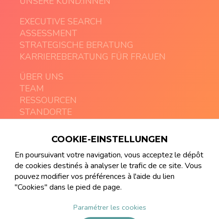
UNSERE KUND:INNEN
EXECUTIVE SEARCH
ASSESSMENT
STRATEGISCHE BERATUNG
KARRIEREBERATUNG FÜR FRAUEN
ÜBER UNS
TEAM
RESSOURCEN
STANDORTE
COOKIE-EINSTELLUNGEN
contact@artemia-executive.com
+41 21 213 08 03
En poursuivant votre navigation, vous acceptez le dépôt
de cookies destinés à analyser le trafic de ce site. Vous
pouvez modifier vos préférences à l'aide du lien
"Cookies" dans le pied de page.
Paramétrer les cookies
© ARTEMIA Gender Diversity Executive Search